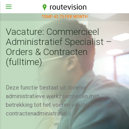
TEMP. €3,75 PER MONTH
Vacature: Commercieel
Administratief Specialist –
Orders & Contracten
(fulltime)
Deze functie bestaat uit diverse
administratieve werkzaamheden met
betrekking tot het voeren van de order- en
contractenadministratie.