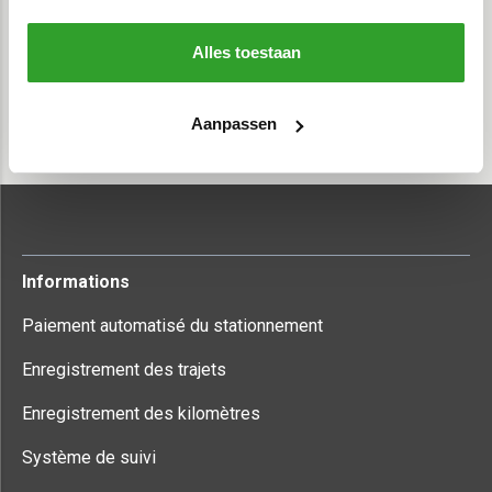
Nos clients sont extrêmement satisfaits de
Alles toestaan
l’enregistrement automatique des trajets et de nos
services.
Demandes d’offres
Nous en sommes fiers !
Aanpassen
Découvrez ici tous les avis de nos clients
Nom - Permet à RouteVision de savoir qui vous êtes.
Nom de l’entreprise - Permet à RouteVision de savoir
au nom de quelle entreprise vous prenez contact.
Nombre de véhicules - Permet à RouteVision de vous
remettre une offre sur mesure.
e-mail
Informations
Adresse e-mail - Permet à RouteVision de vous
envoyer une offre après l’entretien téléphonique.
Paiement automatisé du stationnement
Code de partenaire - Permet à RouteVision de savoir
Enregistrement des trajets
lequel de ses partenaires vous a redirigé.
Numéro de téléphone - Permet à RouteVision de
Enregistrement des kilomètres
vous appeler, par exemple pour définir avec vous
quelle formule répond le mieux à vos besoins.
Système de suivi