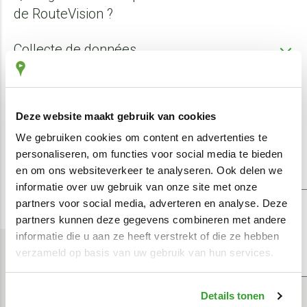
de RouteVision ?
Collecte de données
Code de conduite
En complétant l'un des formulaires disponibles sur notre
site web ou en répondant à une publicité, vous mettez des
Deze website maakt gebruik van cookies
Fondement du traitement licite
données à disposition de RouteVision Belgium
We gebruiken cookies om content en advertenties te
Durée de conservation
personaliseren, om functies voor social media te bieden
en om ons websiteverkeer te analyseren. Ook delen we
informatie over uw gebruik van onze site met onze
Droits
partners voor social media, adverteren en analyse. Deze
partners kunnen deze gegevens combineren met andere
Vos droits
informatie die u aan ze heeft verstrekt of die ze hebben
verzameld op basis van uw gebruik van hun services.
ici
(uniquement disponible en néerlandais)
Details tonen