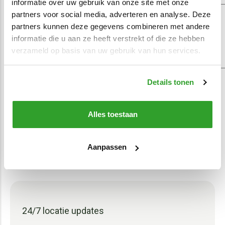
informatie over uw gebruik van onze site met onze
partners voor social media, adverteren en analyse. Deze
partners kunnen deze gegevens combineren met andere
Specialisten in huis
informatie die u aan ze heeft verstrekt of die ze hebben
verzameld op basis van uw gebruik van hun services.
Onze monteurs zorgen dat het asset
tracking systeem in je materieel wordt
Details tonen
ingebouwd. In 15 minuten is het
geïnstalleerd. Ontstaan er bij gebruik
Alles toestaan
vragen? Dan helpen onze specialisten je
graag.
Aanpassen
24/7 locatie updates