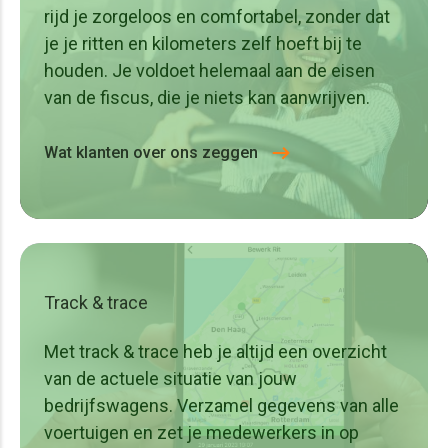
zitmaaiers, hogedrukreinigers, etc.
rijd je zorgeloos en comfortabel, zonder dat
Verkeerstechniek – Tekstkarren, LED-schermen,
je je ritten en kilometers zelf hoeft bij te
vluchtstrookkarren, actiewagens, botsabsorbeerders
houden. Je voldoet helemaal aan de eisen
etc.
van de fiscus, die je niets kan aanwrijven.
Verhuurbedrijven – alles wat je verhuurt.
Wat klanten over ons zeggen
Track & trace
Met track & trace heb je altijd een overzicht
van de actuele situatie van jouw
bedrijfswagens. Verzamel gegevens van alle
voertuigen en zet je medewerkers in op