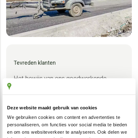
Tevreden klanten
Het bewijs van ons goedwerkende
systeem? Dat zijn onze tevreden klanten
met een eenmanszaak of kmo. Met hun
feedback maken wij onze registraties
Deze website maakt gebruik van cookies
nóg beter.
We gebruiken cookies om content en advertenties te
personaliseren, om functies voor social media te bieden
en om ons websiteverkeer te analyseren. Ook delen we