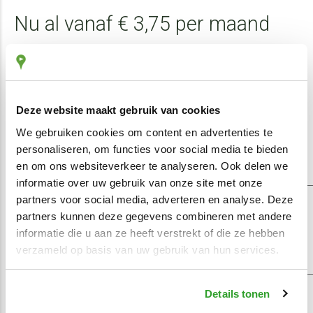
Nu al vanaf € 3,75 per maand
De automatische rittenregistratie van RouteVision is er al
vanaf € 3,75 per maand. Een van onze installateurs komt
naar u toe en installeert binnen 15 minuten een klein
kastje. Deze black box registreert automatisch alle ritten
Deze website maakt gebruik van cookies
en verstuurt de data naar onze servers. U kunt al deze
We gebruiken cookies om content en advertenties te
gegevens 24/7 realtime inzien. Ook ontvangt u
personaliseren, om functies voor social media te bieden
persoonlijke rapporten gebaseerd op uw data inclusief
en om ons websiteverkeer te analyseren. Ook delen we
rijgedraganalyses.
informatie over uw gebruik van onze site met onze
Lees meer over onze rittenregistratie >
partners voor social media, adverteren en analyse. Deze
partners kunnen deze gegevens combineren met andere
informatie die u aan ze heeft verstrekt of die ze hebben
Contact met RouteVision
verzameld op basis van uw gebruik van hun services.
Wilt u graag meer weten over onze automatische
rittenregistratie of heeft u nog een vraag over de
Details tonen
vergrijpboete? U kunt ons op werkdagen bellen op
+31