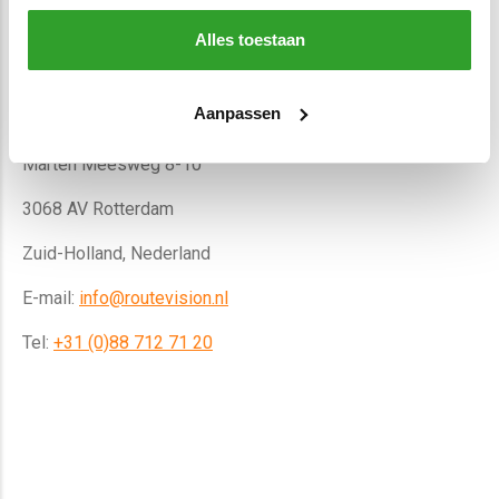
(0)88 712 71 20
of e-mailen naar
info@routevision.nl
, dan
Alles toestaan
nemen we zo snel mogelijk contact met u op. U kunt ook
direct een
offerte aanvragen
.
Aanpassen
RouteVision Nederland
Marten Meesweg 8-10
3068 AV Rotterdam
Zuid-Holland, Nederland
E-mail:
info@routevision.nl
Tel:
+31 (0)88 712 71 20