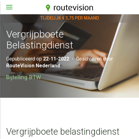
TIJDELIJK € 3,75 PER MAAND
Vergrijpboete
Belastingdienst
Gepubliceerd op
22-11-2022
-
Geschreven door
RouteVision Nederland
Bijtelling
BTW
Vergrijpboete belastingdienst