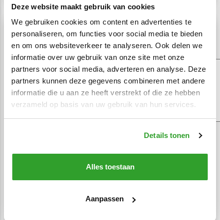
Deze website maakt gebruik van cookies
We gebruiken cookies om content en advertenties te
personaliseren, om functies voor social media te bieden
en om ons websiteverkeer te analyseren. Ook delen we
informatie over uw gebruik van onze site met onze
partners voor social media, adverteren en analyse. Deze
partners kunnen deze gegevens combineren met andere
informatie die u aan ze heeft verstrekt of die ze hebben
verzameld op basis van uw gebruik van hun services.
Bijtelling
BTW
Details tonen
Verzuimboete
Belastingdienst: risico's en
Alles toestaan
oplossingen voor
ondernemers
Aanpassen