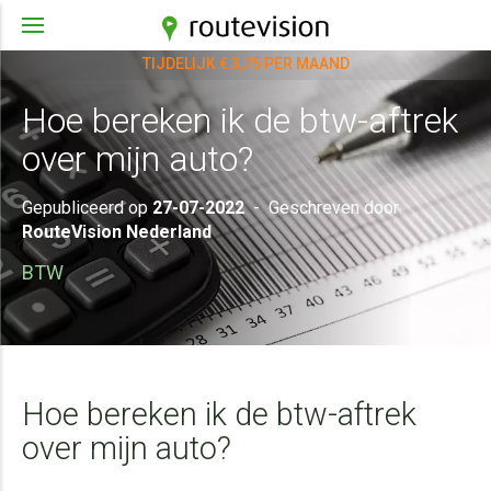
TIJDELIJK € 3,75 PER MAAND
Hoe bereken ik de btw-aftrek
over mijn auto?
Gepubliceerd op
27-07-2022
-
Geschreven door
RouteVision Nederland
BTW
Hoe bereken ik de btw-aftrek
over mijn auto?