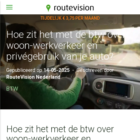
TIJDELIJK € 3,75 PER MAAND
Hoe zit het met de btw over
woon-werkverkeer en
privégebruik van je auto?
Gepubliceerd op
14-05-2025
-
Geschreven door
RouteVision Nederland
BTW
Hoe zit het met de btw over
woon-werkverkeer en