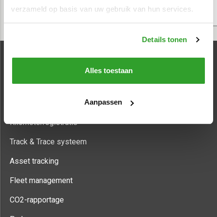
zekerheid van een sluitende rittenregistratie die aan alle
verzameld op basis van uw gebruik van hun services.
eisen van de Belastingdienst en AVG voldoet.
Meer over Keurmerk RitRegistratieSystemen
Details tonen
Alles toestaan
Informatie
Aanpassen
Rittenregistratie
Kilometerregistratie
Track & Trace systeem
Asset tracking
Fleet management
CO2-rapportage