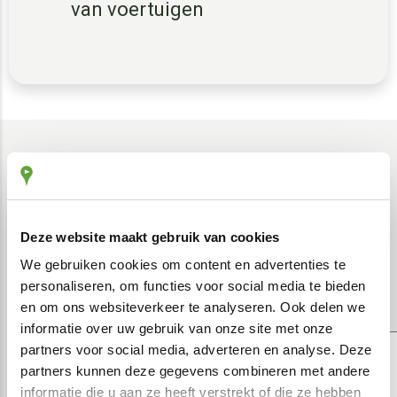
van voertuigen
Deze website maakt gebruik van cookies
Onze klanten zijn zeer tevreden over de automatische
rittenregistratie en onze service. Daar zijn we trots op!
We gebruiken cookies om content en advertenties te
Lees hier alle klantbeoordelingen
personaliseren, om functies voor social media te bieden
en om ons websiteverkeer te analyseren. Ook delen we
informatie over uw gebruik van onze site met onze
partners voor social media, adverteren en analyse. Deze
partners kunnen deze gegevens combineren met andere
Het keurmerk ritregistratiesystemen geeft jou de
informatie die u aan ze heeft verstrekt of die ze hebben